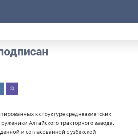
АРОД
ПРАВО
РАКУРС
ФАКТ
MOR
 подписан
птированных к структуре среднеазиатских
труженики Алтайского тракторного завода.
денной и согласованной с узбекской