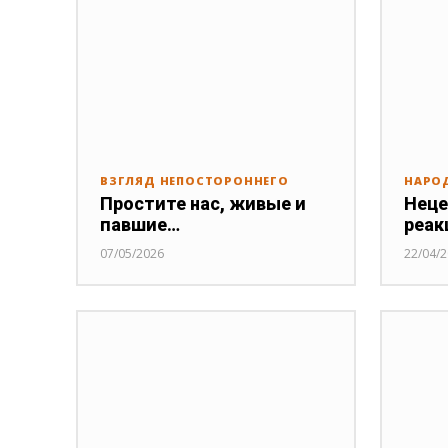
ВЗГЛЯД НЕПОСТОРОННЕГО
НАРО
Простите нас, живые и
Неце
павшие…
реак
07/05/2026
22/04/