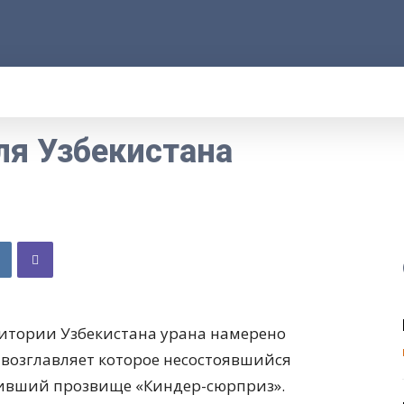
АРОД
ПРАВО
РАКУРС
ФАКТ
MORE
ля Узбекистана
ритории Узбекистана урана намерено
 возглавляет которое несостоявшийся
чивший прозвище «Киндер-сюрприз».