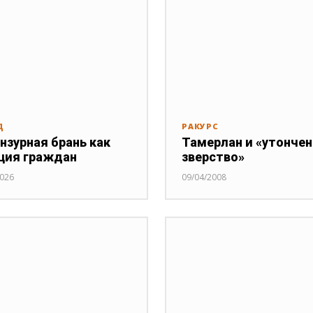
Д
РАКУРС
нзурная брань как
Тамерлан и «утонче
ция граждан
зверство»
2026
09/04/2008