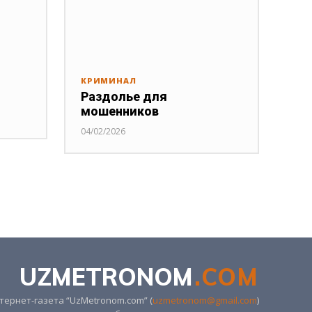
КРИМИНАЛ
Раздолье для
мошенников
04/02/2026
UZMETRONOM
.COM
ернет-газета “UzMetronom.com” (
uzmetronom@gmail.com
)