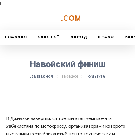
UZMETRONOM
.COM
ГЛАВНАЯ
ВЛАСТЬ
НАРОД
ПРАВО
РАК
Навойский финиш
КУЛЬТУРА
UZMETRONOM
14/04/2006
В Джизаке завершился третий этап чемпионата
Узбекистана по мотокроссу, организаторами которого
выступили Республиканский центр технических и