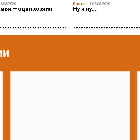
06/08/2026
Бывает...
05/08/2026
мья — один хозяин
Ну и ну…
ии