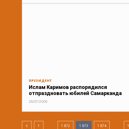
ПРЕЗИДЕНТ
Ислам Каримов распорядился
отпраздновать юбилей Самарканда
28/07/2006
...
...
1
1 872
1 873
1 874