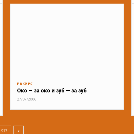
РАКУРС
Око — за око и зуб — за зуб
27/07/2006
1 917