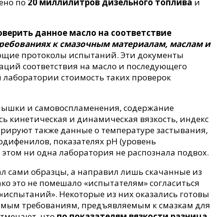
ено по
20 миллилитров дизельного топлива
и
оверить данное масло на соответствие
требованиях к смазочным материалам, маслам и
ющие протоколы испытаний. Эти документы
ций соответствия на масло и последующего
й лаборатории стоимость таких проверок
пышки и самовоспламенения, содержание
сь кинетическая и динамическая вязкость, индекс
урируют также данные о температуре застывания,
дифенилов, показателях pH (уровень
 этом ни одна лаборатория не распознала подвох.
ал сами образцы, а направил лишь скачанные из
ко это не помешало «испытателям» согласиться
 «испытаний». Некоторые из них оказались готовы
мым требованиям, предъявляемым к смазкам для
отмечают, что
по показателям вязкости разница