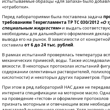
испытываемые образцы «для запаха» было добавл
«отработки».
Перед лабораториями была поставлена задача
пр
требованиям Техрегламента ТР ТС 030/2012
«О 
специальным жидкостям»
и выдать соответству
необходимы для дальнейшего оформления деклара
вывода его на рынок. В зависимости от конкретно
составила
от 6 до 24 тыс. рублей
.
В рамках испытаний проверялась температура вс
механических примесей, воды. Также исследовали
вязкости. В некоторых протоколах испытаний фиг
содержании селективных растворителей, полихлор
кислотности) и некоторых других параметров. При
При этом в ряд лабораторий НАС даже не передав
интернета спецификации на моторное масло. Одна
на проведение «тестов» и оформление протоколов
признать моторным и отвечающим всем необходи
двигателей внутреннего сгорания. Хотя эксперты 