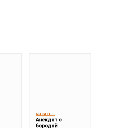
БЫВАЕТ...
Анекдот с
бородой