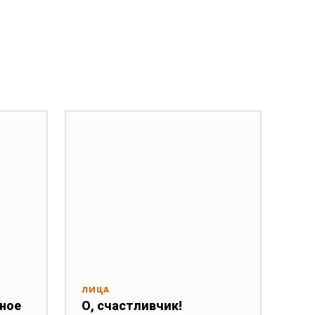
ЛИЦА
нное
О, счастливчик!