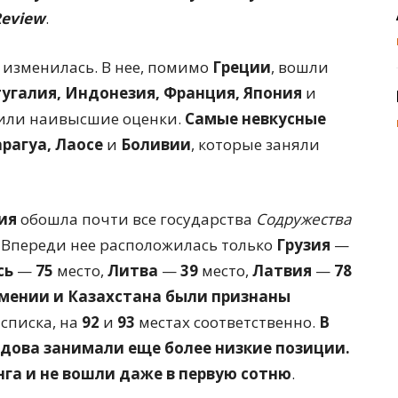
Review
.
е изменилась. В нее, помимо
Греции
, вошли
тугалия, Индонезия, Франция, Япония
и
учили наивысшие оценки.
Самые невкусные
рагуа, Лаосе
и
Боливии
, которые заняли
ия
обошла почти все государства
Содружества
 Впереди нее расположилась только
Грузия
—
сь
—
75
место,
Литва
—
39
место,
Латвия
—
78
мении и Казахстана были признаны
 списка, на
92
и
93
местах соответственно.
В
лдова занимали еще более низкие позиции.
нга и не вошли даже в первую сотню
.