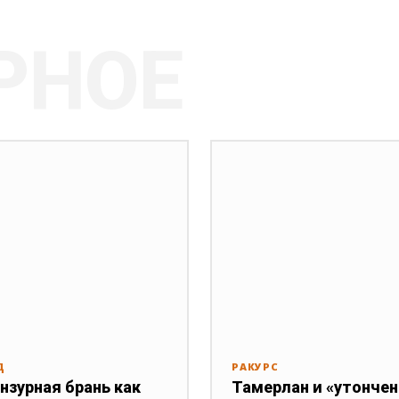
РНОЕ
Д
РАКУРС
нзурная брань как
Тамерлан и «утонче