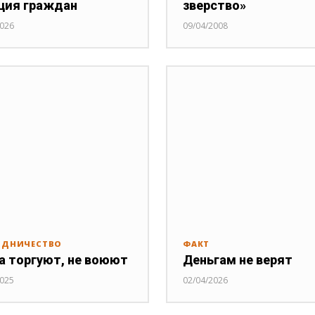
ция граждан
зверство»
2026
09/04/2008
УДНИЧЕСТВО
ФАКТ
а торгуют, не воюют
Деньгам не верят
2025
02/04/2026