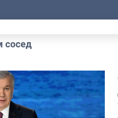
АРОД
ПРАВО
РАКУРС
ФАКТ
MOR
м сосед