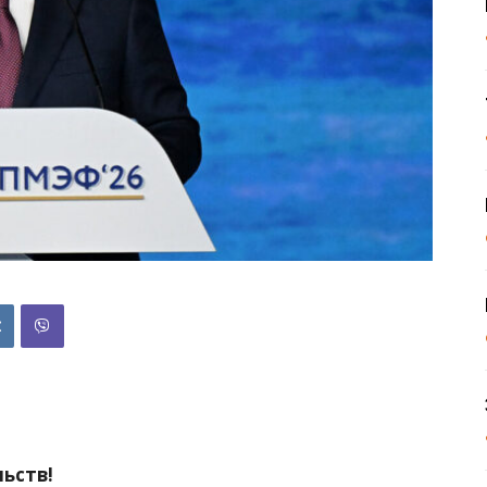
ьств!