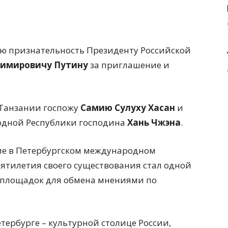
юю признательность Президенту Российской
имировичу Путину
за приглашение и
 Танзании госпожу
Самию Сулуху Хасан
и
одной Республики господина
Хань Чжэна
.
ие в Петербургском международном
сятилетия своего существования стал одной
 площадок для обмена мнениями по
тербурге – культурной столице России,