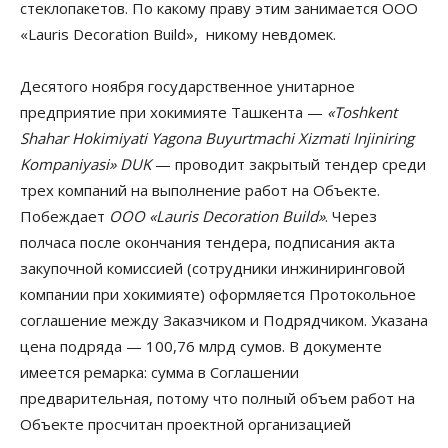
стеклопакетов. По какому праву этим занимается ООО
«Lauris Decoration Build», никому невдомек.
Десятого ноября государственное унитарное
предприятие при хокимияте Ташкента —
«Toshkent
Shahar Hokimiyati Yagona Buyurtmachi Xizmati Injiniring
Kompaniyasi» DUK
— проводит закрытый тендер среди
трех компаний на выполнение работ на Объекте.
Побеждает
ООО «Lauris Decoration Build»
. Через
полчаса после окончания тендера, подписания акта
закупочной комиссией (сотрудники инжиниринговой
компании при хокимияте) оформляется Протокольное
соглашение между Заказчиком и Подрядчиком. Указана
цена подряда — 100,76 млрд сумов. В документе
имеется ремарка: сумма в Соглашении
предварительная, потому что полный объем работ на
Объекте просчитан проектной организацией