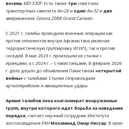
восемь
MD-530F
. Есть также
три
советских
транспортных самолета
Aн-26
и
один
Aн-32
и
две
американские
Cessna 208B Grand Caravan
.
С 2021 г. талибы проводили военные операции как
против оппонентов внутри Афганистана (включая
террористическую группировку ИГИЛ), так и против
соседей. В мае 2023 г. произошли их стычки с
иранцами, а с 2024 г. – с пакистанцами. В феврале 2026
г. дело дошло до объявления Пакистаном
«открытой
войны»
с талибами. Стычки сопровождали
артиллерийские и авиационные удары.
Армия талибов пока конгломерат вооруженных
групп, внутри которого идет борьба за наведение
порядка
, считает научный сотрудник
Института
востоковедения РАН
Мохаммад Омар Нессар
. В свою