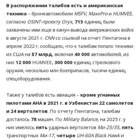
В распоряжении талибов есть и американская
техника
– бронеавтомобили
MSFV
,
MaxxPro
и
HUMVEE
,
согласно
OSINT-проекту Oryx
,
715
единиц были
захвачены ими еще в канун вывода американских войск
в августе 2021 г.
CNN
со ссылкой на отчет Пентагона в
апреле 2022 г. сообщало, что к талибам попало техники
из США на
$7 млрд
, включая
40 000
автомобилей, из
них
12 000
HUMVEE,
300 000
единиц стрелкового
оружия, несколько млн боеприпасов, тысячи единиц
спецоборудования.
Также у талибов есть авиация –
кроме угнанных
пилотами АНА в 2021 г. в Узбекистан 22 самолетов
и 24 вертолетов
. По отчету Пентагона, талибам
досталось
78
машин. По
Military Balance
, на 2025 г. у
них имелось
пять
ударных вертолетов
Ми-25/35
,
пять
транспортных
Ми-17
,
четыре
UH-60A Black Hawk
и