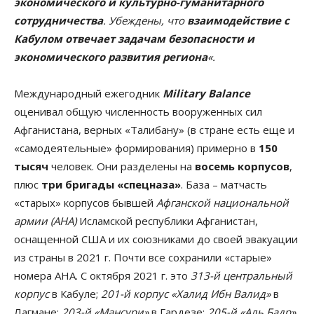
экономического и культурно-гуманитарного
сотрудничества
. Убеждены, что
взаимодействие с
Кабулом отвечает задачам безопасности и
экономического развития региона
«.
Международный ежегодник
Military Balance
оценивал общую численность вооруженных сил
Афганистана, верных «Талибану» (в стране есть еще и
«самодеятельные» формирования) примерно в
150
тысяч
человек. Они разделены на
восемь корпусов
,
плюс
три бригады «спецназа»
. База – матчасть
«старых» корпусов бывшей
Афганской национальной
армии (АНА)
Исламской республики Афганистан,
оснащенной США и их союзниками до своей эвакуации
из страны в 2021 г. Почти все сохранили «старые»
номера АНА. С октября 2021 г. это
313-й центральный
корпус
в Кабуле;
201-й корпус «Халид Ибн Валид»
в
Лагмане;
203-й «Мансури»
в Гардезе;
205-й «Аль Бадр»