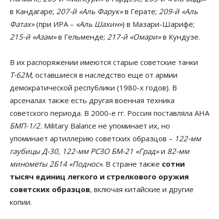
в Кандагаре;
207-й «Аль Фарук»
в Герате;
209-й «Аль
Фатах»
(при ИРА –
«Аль Шахин»
) в Мазари-Шарифе;
215-й «Азам»
в Гельменде;
217-й «Омари»
в Кундузе.
В их распоряжении имеются старые советские танки
Т-62М
, оставшиеся в наследство еще от армии
демократической республики (1980-х годов). В
арсеналах также есть другая военная техника
советского периода. В 2000-е гг. Россия поставляла АНА
БМП-1/2.
Military Balance не упоминает их, но
упоминает артиллерию советских образцов –
122-мм
гаубицы Д-30
,
122-мм РСЗО БМ-21 «Град»
и
82-мм
минометы 2Б14 «Поднос»
. В стране также
сотни
тысяч единиц легкого и стрелкового оружия
советских образцов
, включая китайские и другие
копии.