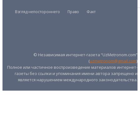
Взгляд непостороннего
Право
Факт
Президент
Правительство
Парламент
UZMETRONOM
.COM
© Независимая интернет-газета “UzMetronom.com”
(
uzmetronom@gmail.com
)
Полное или частичное воспроизведение материалов интернет-
газеты без ссылки и упоминания имени автора запрещено и
является нарушением международного законодательства.