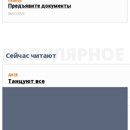
РАЗНОЕ
Предъявите документы
08/07/2026
ПОПУЛЯРНОЕ
Сейчас читают
ДАТА
Танцуют все
03/04/2026
ФАКТ
Интеллект ниже среднего