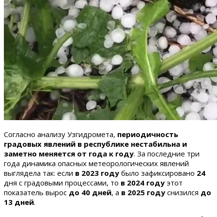
Согласно анализу Узгидромета,
периодичность
градовых явлений в республике нестабильна и
заметно меняется от года к году
. За последние три
года динамика опасных метеорологических явлений
выглядела так: если
в 2023 году
было зафиксировано
24
дня с градовыми процессами, то
в 2024 году
этот
показатель вырос
до 40 дней
, а
в 2025 году
снизился
до
13 дней
.