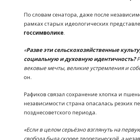
По словам сенатора, даже после независи
рамках старых идеологических представл
госсимволике
.
«
Разве эти сельскохозяйственные культ
социальную и духовную идентичность?
Р
вековые мечты, великие устремления и собс
он.
Рафиков связал сохранение хлопка и пшени
независимости страна опасалась резких п
позднесоветского периода.
«Если в целом серьёзно взглянуть на перву
свобода была скорее теоретической, а неза