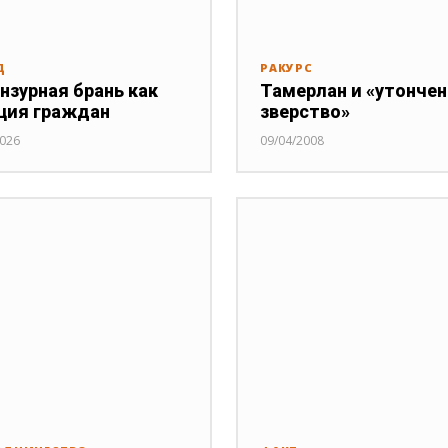
Д
РАКУРС
нзурная брань как
Тамерлан и «утонче
ция граждан
зверство»
2026
09/04/2008