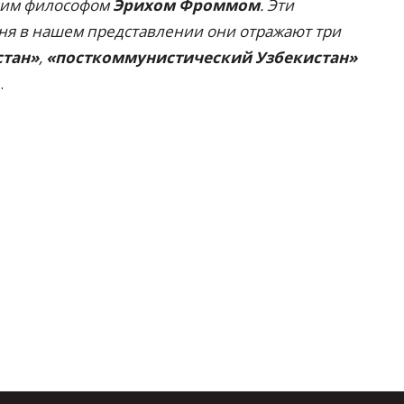
ким философом
Эрихом Фроммом
. Эти
дня в нашем представлении они отражают три
стан»
,
«посткоммунистический Узбекистан»
.