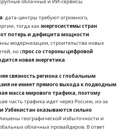
 крупные облачные и ИИ‑сервисы.
а
: дата‑центры требуют огромного,
ргии, тогда как
энергосистемы стран
 от потерь и дефицита мощности
.
аны модернизации, строительства новых
ей, но с
прос со стороны цифровой
одится новая энергетика
.
яя связность региона с глобальным
зия не имеет прямого выхода к подводным
ная масса мирового трафика, поэтому
шая часть трафика идет через Россию, из‑за
н и Узбекистан оказываются сильно
лишены географической избыточности и
обальных облачных провайдеров. В ответ