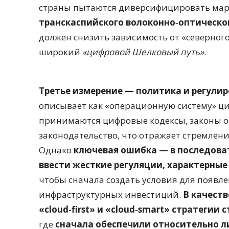
страны пытаются диверсифицировать марш
транскаспийского волоконно‑оптическо
должен снизить зависимость от «северного
широкий
«цифровой Шелковый путь»
.
Третье измерение — политика и регули
описывает как «операционную систему» ц
принимаются цифровые кодексы, законы о
законодательство, что отражает стремлени
Однако
ключевая ошибка — в последоват
ввести жесткие регуляции, характерны
чтобы сначала создать условия для появл
инфраструктурных инвестиций.
В качест
«cloud‑first» и «cloud‑smart» стратегии
где
сначала обеспечили относительно л