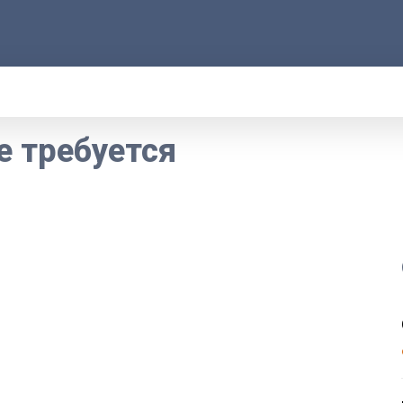
АРОД
ПРАВО
РАКУРС
ФАКТ
MORE
е требуется