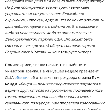
наверняка тоже рано или поздно выкинут под автобус.
На фоне проигранной войны Трамп вынужден
устраивать чистки уже в своем ближайшем
окружении. Впрочем, вряд ли это поможет остановить
дальнейшее падение его рейтингов. Это наказание
либо за нелояльность, либо за прочные связи с
Демократической партией США. Это может быть
связано и с их критикой общего состояния армии
Соединенных Штатов»
, — констатирует эксперт.
Помимо армии, чистки начались и в кабинете
министров Трампа. На минувшей неделе президент
США
объявил
об отставке генпрокурора страны
Пэм
Бонди
.
«Бонди — великая американская патриотка и
верный друг, которая на протяжении последнего года
самоотверженно исполняла обязанности моего
генерального прокурора. Пэм проделала колоссальную
работу, возглавив масштабную кампанию по борьбе с