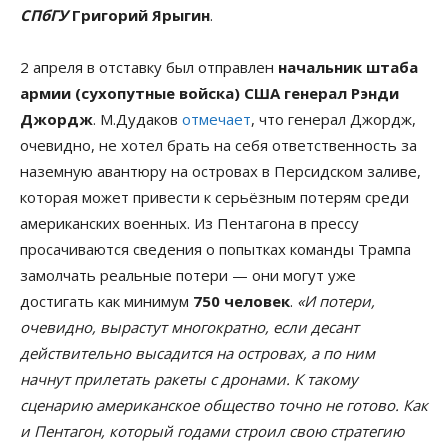
СПбГУ
Григорий Ярыгин
.
2 апреля в отставку был отправлен
начальник штаба
армии (сухопутные войска) США генерал Рэнди
Джордж
. М.Дудаков
отмечает
, что генерал Джордж,
очевидно, не хотел брать на себя ответственность за
наземную авантюру на островах в Персидском заливе,
которая может привести к серьёзным потерям среди
американских военных. Из Пентагона в прессу
просачиваются сведения о попытках команды Трампа
замолчать реальные потери — они могут уже
достигать как минимум
750 человек
.
«И потери,
очевидно, вырастут многократно, если десант
действительно высадится на островах, а по ним
начнут прилетать ракеты с дронами. К такому
сценарию американское общество точно не готово. Как
и Пентагон, который годами строил свою стратегию