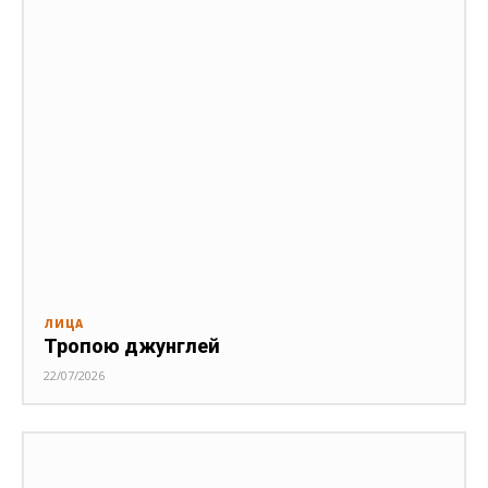
ЛИЦА
Тропою джунглей
22/07/2026