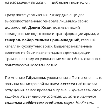
на избежании рисков»
, — добавляет политолог.
Сразу после увольнения Р.Джорджа еще два
высокопоставленных генерала лишились своих
должностей:
Дэвид Ходн
, возглавлявший
командование подготовки и трансформации армии, и
генерал-майор Уильям Грин-младший
, главный
капеллан сухопутных войск. Вышеперечисленные
военные не были назначенцами администрации
Трампа, поэтому их увольнение может быть связано с
политической нелояльностью.
По мнению
Г.Ярыгина
, увольнения в Пентагоне — это
попытка министра войны
Пита Хегсета
найти козла
отпущения за все провалы в Иране.
«Признавать свои
ошибки Хегсет явно не собирается, хоть и является
главным лоббистом этой авантюры
. Но Хегсета