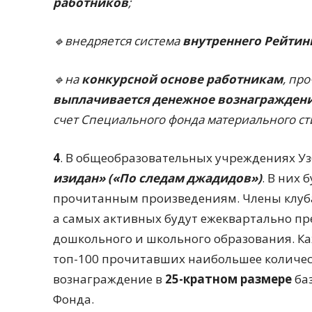
работников
;
🔹внедряется система
внутреннего Рейтин
🔹на
конкурсной основе работникам
, пр
выплачивается денежное вознаграждени
счет Специального фонда материального ст
4
. В общеобразовательных учреждениях У
изидан» («По следам джадидов»)
. В них
прочитанным произведениям. Члены клуба
а самых активных будут ежеквартально пр
дошкольного и школьного образования. Ка
топ-100 прочитавших наибольшее количес
вознаграждение в
25-кратном размере
баз
Фонда.