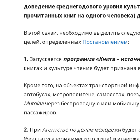
доведение среднегодового уровня культ
прочитанных книг на одного человека) до
В этой связи, необходимо выделить след
целей, определенных
Постановлением
:
1.
Запускается
программа «Книга – источ
книгах и культуре чтения будет признана 
Кроме того, на объектах транспортной инф
автобусах, метрополитене, самолетах, пое
Mutolaa
через беспроводную или мобильную
пассажиров.
2.
При
Агентстве по делам молодежи
будет 
(без статуса юридического лица) и утвержд