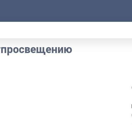
АРОД
ПРАВО
РАКУРС
ФАКТ
MOR
тпросвещению