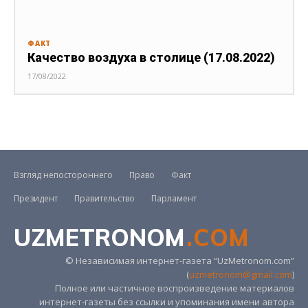
ФАКТ
Качество воздуха в столице (17.08.2022)
17/08/2022
Взгляд непостороннего
Право
Факт
Президент
Правительство
Парламент
UZMETRONOM
.COM
© Независимая интернет-газета “UzMetronom.com”
(
uzmetronom@gmail.com
)
Полное или частичное воспроизведение материалов
интернет-газеты без ссылки и упоминания имени автора