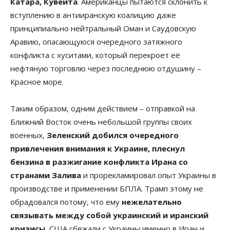
Катара, Кувейта
. Американцы пытаются склонить к
вступлению в антииранскую коалицию даже
принципиально нейтральный Оман и Саудовскую
Аравию, опасающуюся очередного затяжного
конфликта с хуситами, который перекроет её
нефтяную торговлю через последнюю отдушину –
Красное море.
Таким образом, одним действием – отправкой на
Ближний Восток очень небольшой группы своих
военных,
Зеленский добился очередного
привлечения внимания к Украине, плеснул
бензина в разжигание конфликта Ирана со
странами Залива
и прорекламировал опыт Украины в
производстве и применении БПЛА. Трамп этому не
обрадовался потому, что ему
нежелательно
связывать между собой украинский и иранский
кризисы
, США сбежали с Украины именно в Иран и