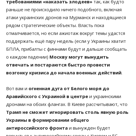
требованиями «наказать злодеев»
так, как будто
раньше не происходило ничего подобного, включая
атаки украинских дронов на Мурманск и находящиеся
рядом стратегические объекты. Власть пока
отмалчивается, но если ажиотаж вокруг темы удастся
поддержать ещё пару недель (если у Украины хватит
БПЛА, прибалты с финнами будут и дальше сообщать
о каждом падении)
Москву могут вынудить
отвечать и постараются быстро провести
возгонку кризиса до начала военных действий
.
Вот вам и
огненная дуга от Белого моря до
Аравийского с Украиной в центре
и украинскими
дронами на обоих флангах. В Киеве рассчитывают, что
Трамп не сможет игнорировать столь явную роль
Украины в формировании общего
антироссийского фронта
и вынужден будет
вернуться к антироссийскому союзу с Киевом и ЕС.