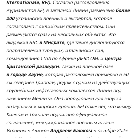
IIternationale, RFI)
. Согласно расследованию
журналистов RFI, в западной Ливии размещено
более
200
украинских военных и экспертов, которое
согласовано с ливийским правительством. Они
размещаются сразу на нескольких объектах. Это
академия ВВС
в Мисрате
, где также дислоцируются
подразделения турецких, итальянских сил,
командования США по Африке (AFRICOM) и
центра
британской разведки
. Также на военной базе
в городе Зауие
, которая расположена примерно в 50
км севернее Триполи, рядом с одним из действующих
крупнейших нефтегазовых комплексов Ливии под
названием Меллита. Она оборудована для запуска
воздушных и морских дронов. RFI отмечает, что между
Киевом и Триполи подписано официальное
соглашение, инициированное военным атташе
Украины в Алжире
Андреем Баюком
в октябре 2025