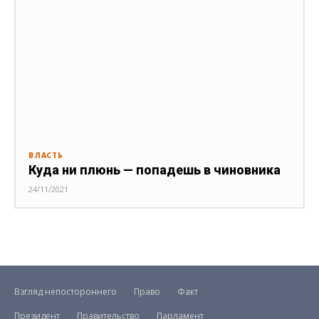
ВЛАСТЬ
Куда ни плюнь — попадешь в чиновника
24/11/2021
Взгляд непостороннего
Право
Факт
Президент
Правительство
Парламент