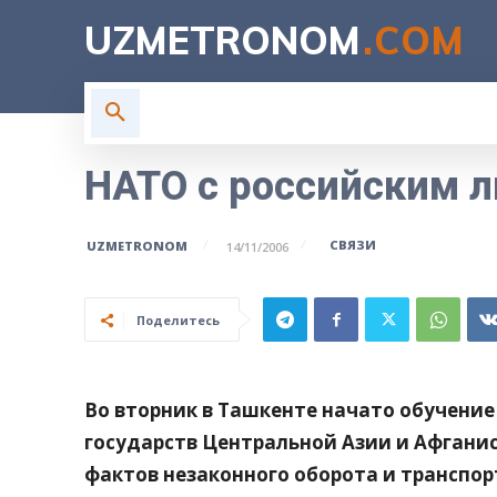
UZMETRONOM
.COM
ГЛАВНАЯ
ВЛАСТЬ
Н
НАТО с российским л
СВЯЗИ
UZMETRONOM
14/11/2006
Поделитесь
Во вторник в Ташкенте начато обучени
государств Центральной Азии и Афгани
фактов незаконного оборота и транспор