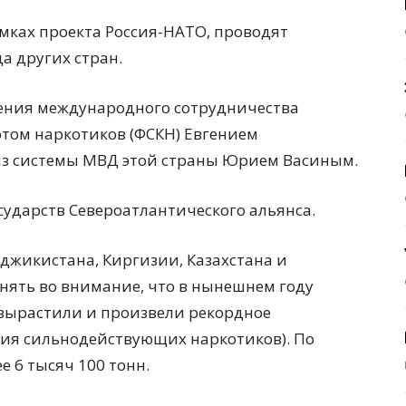
амках проекта Россия-НАТО, проводят
а других стран.
ения международного сотрудничества
том наркотиков (ФСКН) Евгением
из системы МВД этой страны Юрием Васиным.
сударств Североатлантического альянса.
аджикистана, Киргизии, Казахстана и
инять во внимание, что в нынешнем году
 вырастили и произвели рекордное
ния сильнодействующих наркотиков). По
е 6 тысяч 100 тонн.