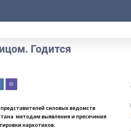
АРОД
ПРАВО
РАКУРС
ФАКТ
MOR
ицом. Годится
е представителей силовых ведомств
стана методам выявления и пресечения
тировки наркотиков.