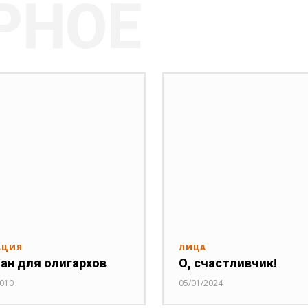
РНОЕ
АЦИЯ
ЛИЦА
ан для олигархов
О, счастливчик!
2010
05/01/2024