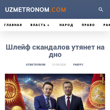
UZMETRONOM
.COM
ГЛАВНАЯ
ВЛАСТЬ
НАРОД
ПРАВО
РА
Шлейф скандалов утянет на
дно
РАКУРС
UZMETRONOM
21/04/2026