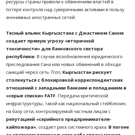
ресурсы страны привели к обвинениям властей в
потере контроля над суверенными активами в пользу
анонимных иностранных сетей.
Тесный альянс Кыргызстана с Джастином Саном
создает прямую угрозу «вторичной
токсичности» для банковского сектора
республики
. В случае возобновления юридического
преследования Сана или новых обвинений в обходе
санкций через сеть
Tron
,
Кыргызстан рискует
столкнуться с блокировкой корреспондентских
отношений с западными банками и попаданием в
«серые списки» FATF
. Передача критической
инфраструктуры, такой как национальный стейблкоин,
на базу сети, контролируемой частным лицом с
репутацией «серийного предпринимателя-
хайпожора»
, создает риск системного краха.
В погоне
за статусом регионального хаба страна может