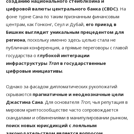
созданию национального стейблкоина и
цифровой валюты центрального банка (CBDC)
. На
фоне турне Сана по таким признанным финансовым
центрам, как Гонконг, Сеул и Дубай,
его приезд в
Бишкек выглядит уникальным прецедентом для
региона
, поскольку именно здесь целью стала не
публичная конференция, а прямые переговоры с главой
государства о
глубокой интеграции
инфраструктуры
Tron
в государственные
цифровые инициативы
.
Однако за фасадом дипломатических рукопожатий
скрываются
прагматичные и неоднозначные цели
Джастина Сана
. Для основателя
Tron
, чья репутация в
мировом криптосообществе часто сопровождается
скандалами и обвинениями в манипулировании рынком,
поиск новых юрисдикций с лояльным
законодательством является вопросом