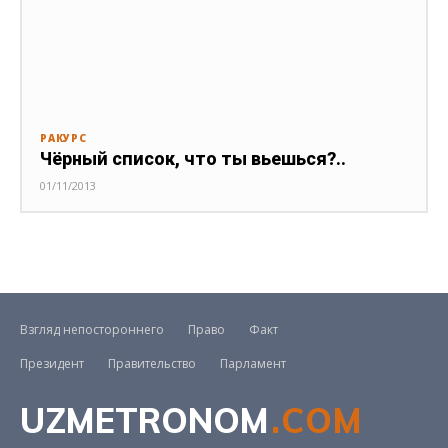
РАКУРС
Чёрный список, что ты вьешься?..
01/11/2013
Взгляд непостороннего
Право
Факт
Президент
Правительство
Парламент
UZMETRONOM
.COM