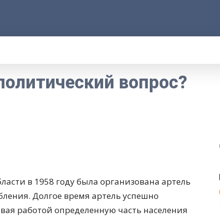
АРОД
ПРАВО
РАКУРС
ФАКТ
MORE
политический вопрос?
асти в 1958 году была организована артель
бления. Долгое время артель успешно
ивая работой определенную часть населения