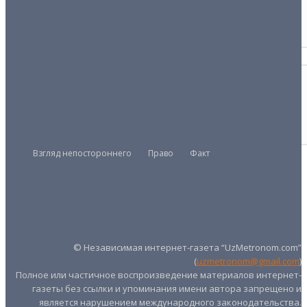
Деньгам не верят
02/04/2026
КРИМИНАЛ
Раздолье для мошенников
04/02/2026
Взгляд непостороннего
Право
Факт
Президент
Правительство
Парламент
UZMETRONOM
.COM
© Независимая интернет-газета “UzMetronom.com”
(
uzmetronom@gmail.com
)
Полное или частичное воспроизведение материалов интернет-
газеты без ссылки и упоминания имени автора запрещено и
является нарушением международного законодательства.