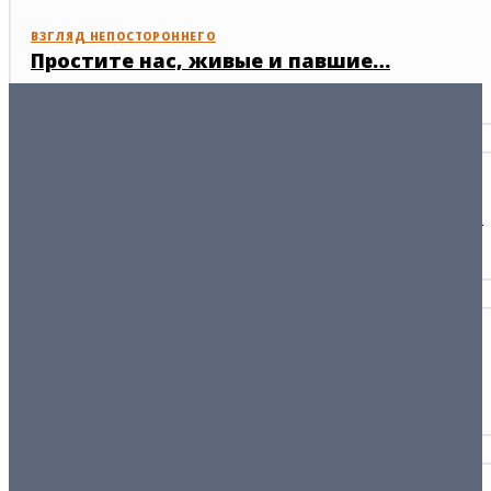
ВЗГЛЯД НЕПОСТОРОННЕГО
Простите нас, живые и павшие…
07/05/2026
НАРОД
Нецензурная брань как реакция граждан
22/04/2026
РАКУРС
Тамерлан и «утонченное зверство»
09/04/2008