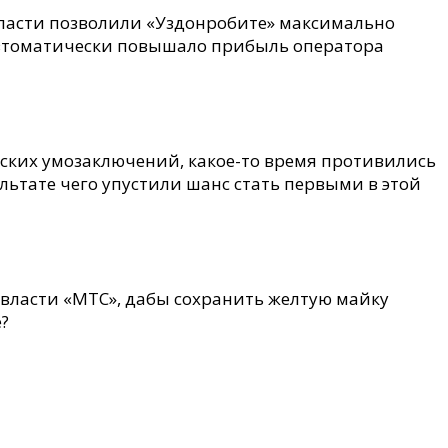
власти позволили «Уздонробите» максимально
автоматически повышало прибыль оператора
ских умозаключений, какое-то время противились
ьтате чего упустили шанс стать первыми в этой
 власти «МТС», дабы сохранить желтую майку
?