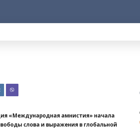
АРОД
ПРАВО
РАКУРС
ФАКТ
MOR
ация «Международная амнистия» начала
вободы слова и выражения в глобальной