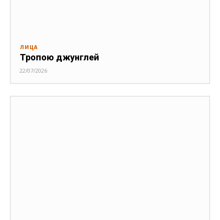
ЛИЦА
Тропою джунглей
22/07/2026