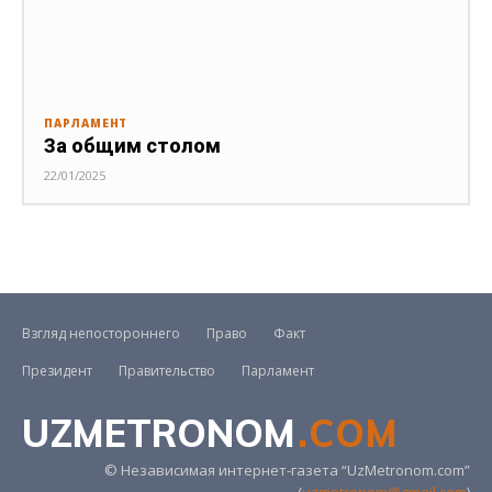
ПАРЛАМЕНТ
За общим столом
22/01/2025
Взгляд непостороннего
Право
Факт
Президент
Правительство
Парламент
UZMETRONOM
.COM
© Независимая интернет-газета “UzMetronom.com”
(
uzmetronom@gmail.com
)