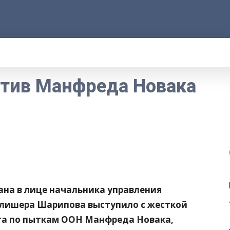
АРОД
ПРАВО
РАКУРС
ФАКТ
MORE
тив Манфреда Новака
ана в лице начальника управления
 Алишера Шарипова выступило с жесткой
та по пыткам ООН Манфреда Новака,