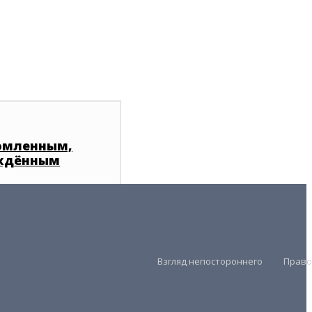
омленным,
ждённым
Взгляд непостороннего
Право
Президент
Правительство