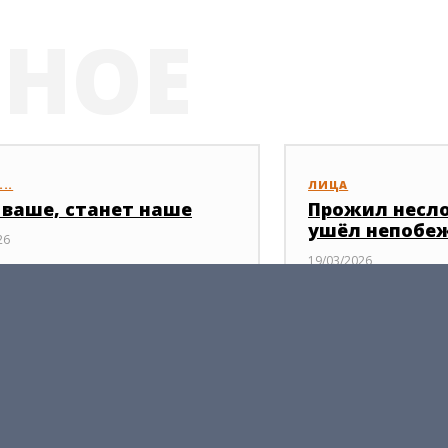
РНОЕ
..
ЛИЦА
 ваше, станет наше
Прожил несл
ушёл непобе
26
19/03/2026