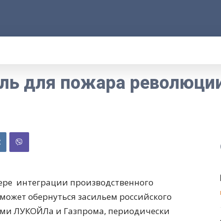
АРОД
ПРАВО
РАКУРС
ФАКТ
MOR
ель для пожара революци
фере интеграции производственного
может обернуться засильем российского
иями ЛУКОЙЛа и Газпрома, периодически