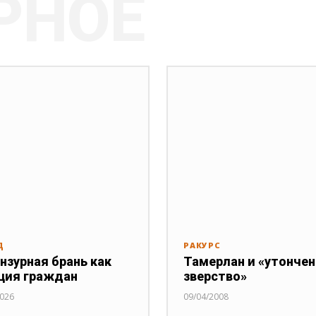
РНОЕ
Д
РАКУРС
нзурная брань как
Тамерлан и «утонче
ция граждан
зверство»
2026
09/04/2008