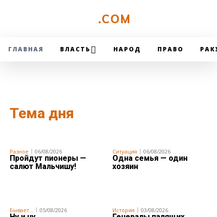
UZMETRONOM
.COM
ГЛАВНАЯ
ВЛАСТЬ
НАРОД
ПРАВО
РАК
Тема дня
Разное
06/08/2026
Ситуация
06/08/2026
Пройдут пионеры —
Одна семья — один
салют Мальчишу!
хозяин
Бывает...
05/08/2026
История
03/08/2026
Ну и ну…
Генералы палящих