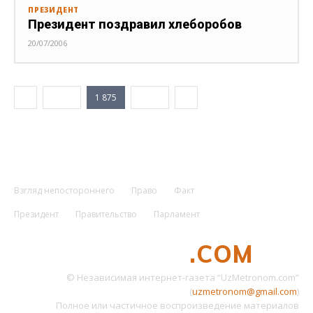
ПРЕЗИДЕНТ
Президент поздравил хлеборобов
20/07/2006
1 874
1 875
1 876
Взгляд непостороннего
Право
Факт
Президент
Правительство
Парламент
UZMETRONOM
.COM
© Независимая интернет-газета “UzMetronom.com”
(
uzmetronom@gmail.com
)
Полное или частичное воспроизведение материалов