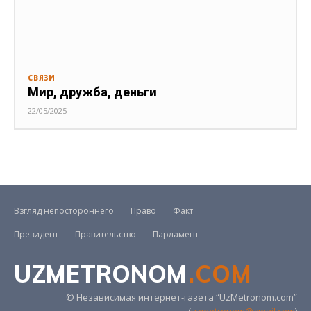
СВЯЗИ
Мир, дружба, деньги
22/05/2025
Взгляд непостороннего
Право
Факт
Президент
Правительство
Парламент
UZMETRONOM
.COM
© Независимая интернет-газета “UzMetronom.com”