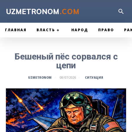
UZMETRONOM
.COM
ГЛАВНАЯ
ВЛАСТЬ
НАРОД
ПРАВО
РА
Бешеный пёс сорвался с
цепи
СИТУАЦИЯ
UZMETRONOM
08/07/2026