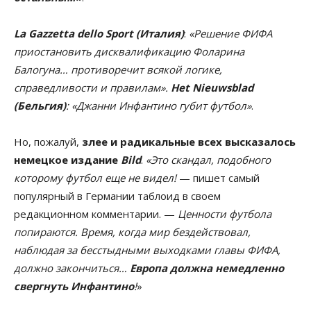
La Gazzetta dello Sport (Италия)
:
«Решение ФИФА
приостановить дисквалификацию Фоларина
Балогуна… противоречит всякой логике,
справедливости и правилам».
Het Nieuwsblad
(Бельгия)
: «Джанни Инфантино губит футбол»
.
Но, пожалуй,
злее и радикальные всех высказалось
немецкое издание
Bild
.
«Это скандал, подобного
которому футбол еще не видел!
— пишет самый
популярный в Германии таблоид в своем
редакционном комментарии. —
Ценности футбола
попираются. Время, когда мир бездействовал,
наблюдая за бесстыдными выходками главы ФИФА,
должно закончиться…
Европа должна немедленно
свергнуть Инфантино
!
»