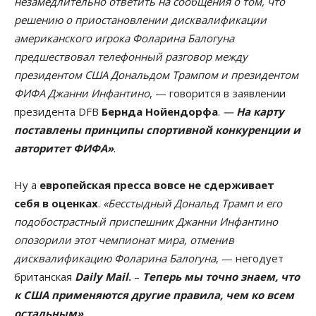
незамедлительно ответить на сообщения о том, что
решению о приостановлении дисквалификации
американского игрока Фоларина Балогуна
предшествовал телефонный разговор между
президентом США Дональдом Трампом и президентом
ФИФА Джанни Инфантино
, — говорится в заявлении
президента DFB
Бернда Нойендорфа
.
—
На карту
поставлены принципы спортивной конкуренци
и и
авторитет ФИФА»
.
Ну а
европейская пресса вовсе не сдерживает
себя в оценках
.
«Бесстыдный Дональд Трамп и его
подобострастный приспешник Джанни Инфантино
опозорили этот чемпионат мира, отменив
дисквалификацию Фоларина Балогуна
, — негодует
британская
Daily Mail
.
–
Теперь мы точно знаем, что
к США применяются другие правила, чем ко всем
остальным»
.