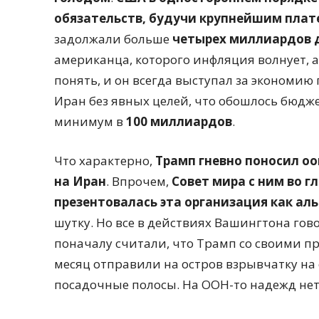
обязательств, будучи крупнейшим пла
задолжали больше
четырех миллиардов 
американца, которого инфляция волнует, а
понять, и он всегда выступал за экономию 
Иран без явных целей, что обошлось бюдж
минимум в
100 миллиардов
.
Что характерно,
Трамп гневно поносил оо
на Иран
. Впрочем,
Совет мира с ним во гл
презентовалась эта организация как а
шутку. Но все в действиях Вашингтона гов
поначалу считали, что Трамп со своими п
месяц отправили на остров взрывчатку на 
посадочные полосы. На ООН-то надежд нет