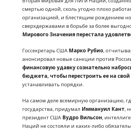
Вторая мировая для Лиги Наций, созданн
смертью одной, сколь угодно плохо рабо
организацией, и блестящим рождением но
сверхдержавами в борьбе за более выгодн
Мирового Значения перестала удовлетв
Госсекретарь США
Марко Рубио
, отчитыва
анонсировал новые санкции против Росси
финансовую удавку сознательно наброс
бюджета, чтобы перестроить ее на свой 
устанавливать порядки.
На самом деле всемирную организацию, г
государства, придумал
Иммануил Кант
, 
президент США
Вудро Вильсон
, интеллиг
Наций не состояли и каких-либо обязательс