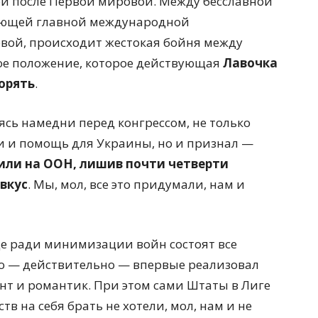
ой после Первой мировой. Между бесславной
тающей главной международной
вой, происходит жестокая бойня между
ое положение, которое действующая
Лавочка
орять
.
ясь намедни перед конгрессом, не только
и и помощь для Украины, но и признал —
или на ООН, лишив почти четверти
вкус
. Мы, мол, все это придумали, нам и
де ради минимизации войн состоят все
но — действительно — впервые реализовал
ент и романтик. При этом сами Штаты в Лиге
тв на себя брать не хотели, мол, нам и не