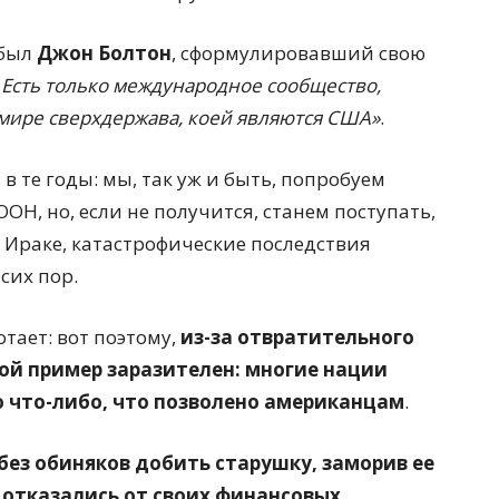
 был
Джон Болтон
, сформулировавший свою
. Есть только международное сообщество,
 мире сверхдержава, коей являются США»
.
 те годы: мы, так уж и быть, попробуем
ОН, но, если не получится, станем поступать,
 Ираке, катастрофические последствия
сих пор.
отает: вот поэтому,
из-за отвратительного
ой пример заразителен: многие нации
о что-либо, что позволено американцам
.
без обиняков добить старушку, заморив ее
отказались от своих финансовых