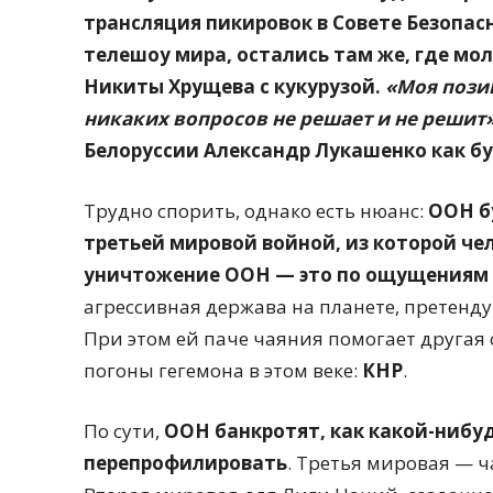
трансляция пикировок в Совете Безопас
телешоу мира, остались там же, где мо
Никиты Хрущева с кукурузой.
«Моя пози
никаких вопросов не решает и не решит
Белоруссии Александр Лукашенко как б
Трудно спорить, однако есть нюанс:
ООН б
третьей мировой войной, из которой че
уничтожение ООН — это по ощущениям 
агрессивная держава на планете, претенд
При этом ей паче чаяния помогает другая
погоны гегемона в этом веке:
КНР
.
По сути,
ООН банкротят, как какой-нибу
перепрофилировать
. Третья мировая — 