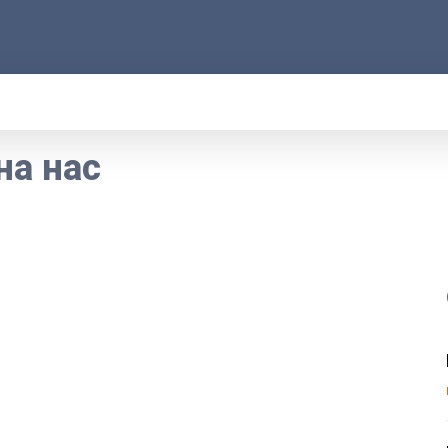
АРОД
ПРАВО
РАКУРС
ФАКТ
MORE
на нас