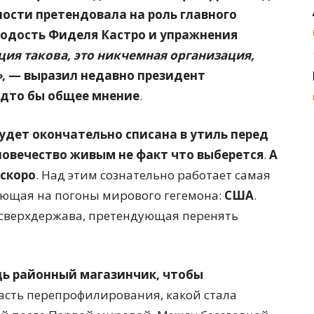
ности претендовала на роль главного
лодость Фиделя Кастро и упражнения
ция такова, это никчемная организация,
»
, — выразил недавно президент
удто бы общее мнение
.
удет окончательно списана в утиль перед
ловечество живым не факт что выберется
.
А
скоро
. Над этим сознательно работает самая
ующая на погоны мирового гегемона:
США
.
 сверхдержава, претендующая перенять
дь районный магазинчик, чтобы
часть перепрофилирования, какой стала