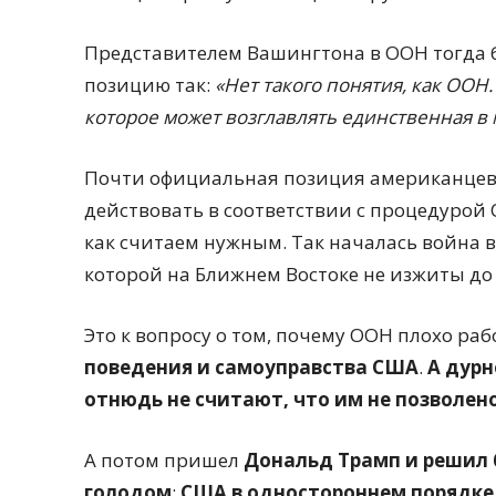
Представителем Вашингтона в ООН тогда
позицию так:
«Нет такого понятия, как ООН
которое может возглавлять единственная в
Почти официальная позиция американцев в
действовать в соответствии с процедурой О
как считаем нужным. Так началась война в
которой на Ближнем Востоке не изжиты до 
Это к вопросу о том, почему ООН плохо раб
поведения и самоуправства США
.
А дурн
отнюдь не считают, что им не позволен
А потом пришел
Дональд Трамп
и решил 
голодом
:
США в одностороннем порядке 