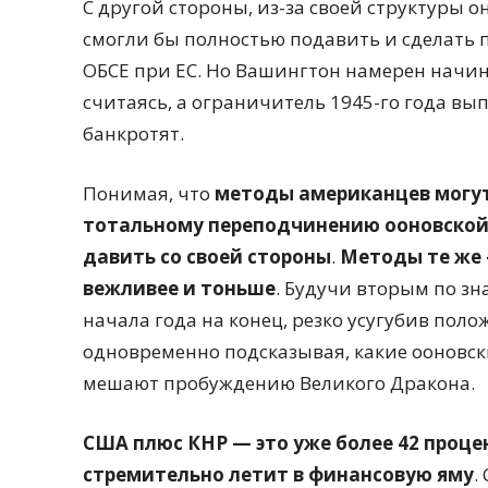
С другой стороны, из-за своей структуры 
смогли бы полностью подавить и сделать п
ОБСЕ при ЕС. Но Вашингтон намерен начинат
считаясь, а ограничитель 1945-го года вып
банкротят.
Понимая, что
методы американцев могут 
тотальному переподчинению ооновской
давить со своей стороны
.
Методы те же 
вежливее и тоньше
. Будучи вторым по з
начала года на конец, резко усугубив пол
одновременно подсказывая, какие ооновск
мешают пробуждению Великого Дракона.
США плюс КНР — это уже более 42 проц
стремительно летит в финансовую яму
.