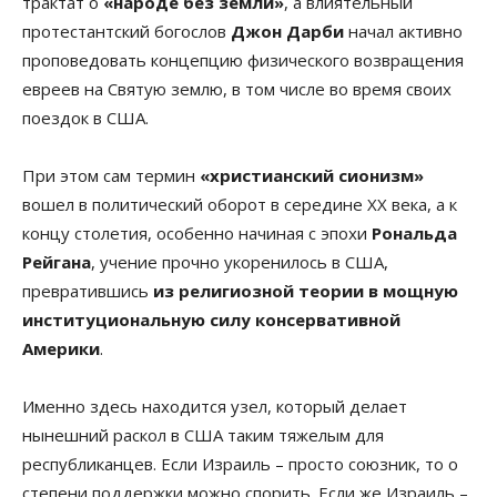
трактат о
«народе без земли»
, а влиятельный
протестантский богослов
Джон Дарби
начал активно
проповедовать концепцию физического возвращения
евреев на Святую землю, в том числе во время своих
поездок в США.
При этом сам термин
«христианский сионизм»
вошел в политический оборот в середине XX века, а к
концу столетия, особенно начиная с эпохи
Рональда
Рейгана
, учение прочно укоренилось в США,
превратившись
из религиозной теории в мощную
институциональную силу консервативной
Америки
.
Именно здесь находится узел, который делает
нынешний раскол в США таким тяжелым для
республиканцев. Если Израиль – просто союзник, то о
степени поддержки можно спорить. Если же Израиль –