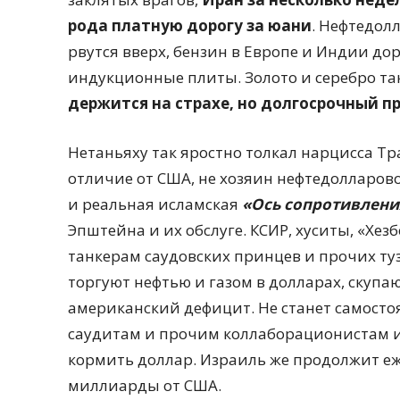
рода платную дорогу за юани
. Нефтедолл
рвутся вверх, бензин в Европе и Индии до
индукционные плиты. Золото и серебро та
держится на страхе, но долгосрочный п
Нетаньяху так яростно толкал нарцисса Тра
отличие от США, не хозяин нефтедолларово
и реальная исламская
«Ось сопротивлени
Эпштейна и их обслуге. КСИР, хуситы, «Хез
танкерам саудовских принцев и прочих ту
торгуют нефтью и газом в долларах, скуп
американский дефицит. Не станет самостоя
саудитам и прочим коллаборационистам 
кормить доллар. Израиль же продолжит е
миллиарды от США.