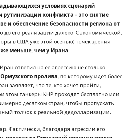
ладывающихся условиях сценарий
и рутинизации конфликта – это снятие
ве и обеспечение безопасности региона от
то до его реализации далеко. С экономической,
оры в США уже этой осенью) точек зрения
аже меньше, чем у Ирана
.
Иран ответил на ее агрессию не столько
Ормузского пролива
, по которому идет более
ан заявляет, что те, кто хочет пройти,
ри этом танкеры КНР проходят бесплатно или
римерно десятком стран, чтобы пропускать
щный толчок к реальной дедолларизации.
ллар. Фактически, благодаря агрессии его
ль превратил Ормузский пролив в своего