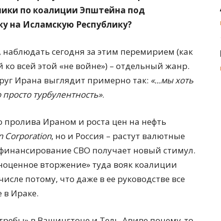
ьники по коалиции Эпштейна под
ку на Исламскую Республику?
 наблюдать сегодня за этим перемирием (как
й ко всей этой «не войне») – отдельный жанр.
руг Ирана выглядит примерно так:
«…мы хоть
о просто турбулентность»
.
 пролива Ираном и роста цен на нефть
 Corporation
, но и Россия – растут валютные
, финансирование СВО получает новый стимул.
ноценное вторжение» туда вояк коалиции
исле потому, что даже в ее руководстве все
 в Ираке.
стребы» в Вашингтоне и Тель-Авиве почему-то