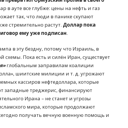
ар в ауте все глубже: цены на нефть и газ
рожает так, что люди в панике скупают
кже стремительно растут.
Доллар пока
риговор ему уже подписан
.
мпа в эту бездну, потому что Израиль, в
й схемы. Пока есть и силён Иран, существует
я»
глобальным заправилам коалиции
болла», шиитские милиции и т. д. угрожают
земных кассиров нефтедоллара, которые
ают западные треджерис, финансируют
тельного Ирана – не станет и угрозы
исламского мира, которые продолжают
жегодно получать вечную военную помощь и