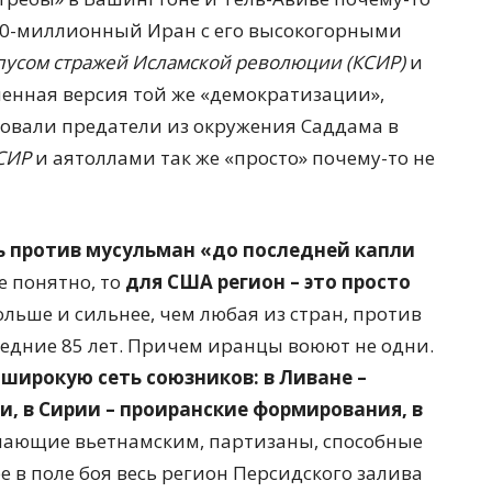
90-миллионный Иран с его высокогорными
пусом стражей Исламской революции (КСИР)
и
енная версия той же «демократизации»,
твовали предатели из окружения Саддама в
СИР
и аятоллами так же «просто» почему-то не
ь против мусульман «до последней капли
ее понятно, то
для США регион – это просто
ольше и сильнее, чем любая из стран, против
ледние 85 лет. Причем иранцы воюют не одни.
широкую сеть союзников: в Ливане –
и, в Сирии – проиранские формирования, в
упающие вьетнамским, партизаны, способные
 в поле боя весь регион Персидского залива