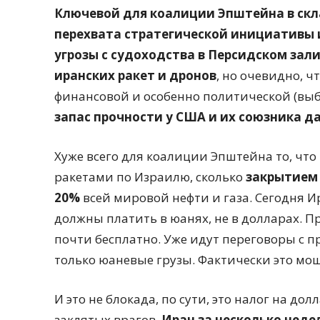
Ключевой для коалиции Эпштейна в ск
перехвата стратегической инициативы 
угрозы с судоходства в Персидском зали
иранских ракет и дронов
, но очевидно, ч
финансовой и особенно политической (выб
запас прочности у США и их союзника д
Хуже всего для коалиции Эпштейна то, что 
ракетами по Израилю, сколько
закрытием 
20%
всей мировой нефти и газа. Сегодня Ир
должны платить в юанях, не в долларах. П
почти бесплатно. Уже идут переговоры с п
только юаневые грузы. Фактически это мо
И это не блокада, по сути, это налог на до
заклятых врагов,
Иран за несколько неде