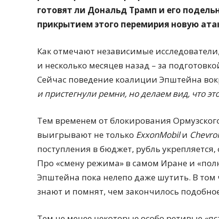
готовят ли Дональд Трамп и его подел
прикрытием этого перемирия новую ата
Как отмечают независимые исследователи,
и несколько месяцев назад – за подготовко
Сейчас поведение коалиции Эпштейна вок
и пристегнули ремни, но делаем вид, что эт
Тем временем от блокирования Ормузского
выигрывают не только
ExxonMobil
и
Chevron
поступления в бюджет, рубль укрепляется
Про «смену режима» в самом Иране и «пол
Эпштейна пока нелепо даже шутить. В том ч
знают и помнят, чем закончилось подобное
Тем не менее некоторые особо ретивые «я