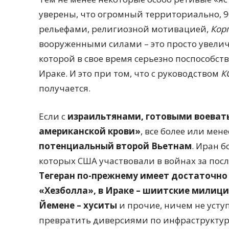
уверены, что огромный территориально, 
рельефами, религиозной мотивацией,
Кор
вооруженными силами – это просто увелич
которой в свое время серьезно поспособс
Ираке. И это при том, что с руководством
К
получается.
Если с
израильтянами, готовыми воеват
американской крови»
, все более или мен
потенциальный второй Вьетнам
. Иран б
которых США участвовали в войнах за пос
Тегеран по-прежнему имеет достаточно 
«Хезболла», в Ираке – шиитские милици
Йемене – хуситы
и прочие, ничем не уст
превратить диверсиями по инфраструктуре