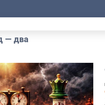
АРОД
ПРАВО
РАКУРС
ФАКТ
MOR
д — два