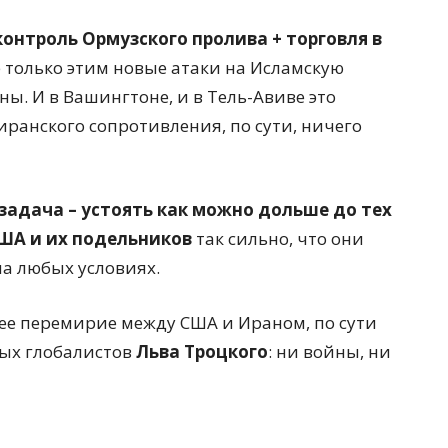
контроль Ормузского пролива + торговля в
е только этим новые атаки на Исламскую
ы. И в Вашингтоне, и в Тель-Авиве это
иранского сопротивления, по сути, ничего
адача – устоять как можно дольше до тех
США и их подельников
так сильно, что они
а любых условиях.
нее перемирие между США и Ираном, по сути
ых глобалистов
Льва Троцкого
: ни войны, ни