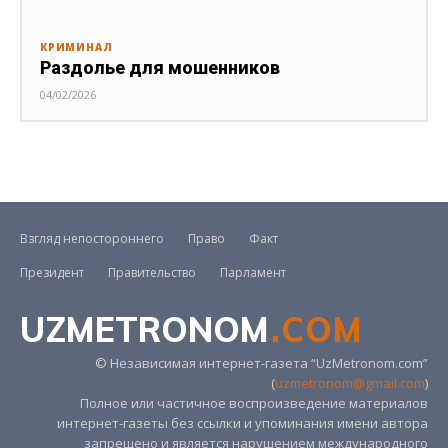
КРИМИНАЛ
Раздолье для мошенников
04/02/2026
Взгляд непостороннего
Право
Факт
Президент
Правительство
Парламент
UZMETRONOM
.COM
© Независимая интернет-газета “UzMetronom.com”
(
uzmetronom@gmail.com
)
Полное или частичное воспроизведение материалов
интернет-газеты без ссылки и упоминания имени автора
запрещено и является нарушением международного