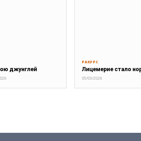
РАКУРС
ою джунглей
Лицемерие стало но
2026
05/03/2026