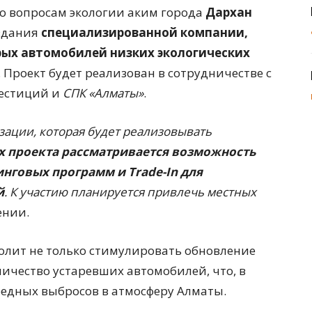
о вопросам экологии аким города
Дархан
оздания
специализированной компании,
рых автомобилей низких экологических
. Проект будет реализован в сотрудничестве с
естиций и
СПК «Алматы»
.
зации, которая будет реализовывать
х проекта рассматривается возможность
нговых программ и Trade-In для
й
. К участию планируется привлечь местных
ении.
олит не только стимулировать обновление
личество устаревших автомобилей, что, в
редных выбросов в атмосферу Алматы.