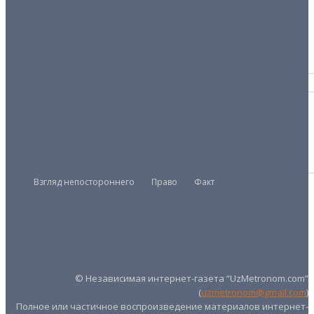
ВЕРСИЯ
Расскажите об этом бедным
29/04/2026
СВЯЗИ
Мир, дружба, деньги
22/05/2025
Взгляд непостороннего
Право
Факт
Президент
Правительство
Парламент
UZMETRONOM
.COM
© Независимая интернет-газета “UzMetronom.com”
(
uzmetronom@gmail.com
)
Полное или частичное воспроизведение материалов интернет-