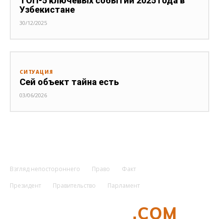
ТОП-5 ключевых событий 2025 года в
Узбекистане
30/12/2025
СИТУАЦИЯ
Сей объект тайна есть
03/06/2026
Взгляд непостороннего
Право
Факт
Президент
Правительство
Парламент
UZMETRONOM
.COM