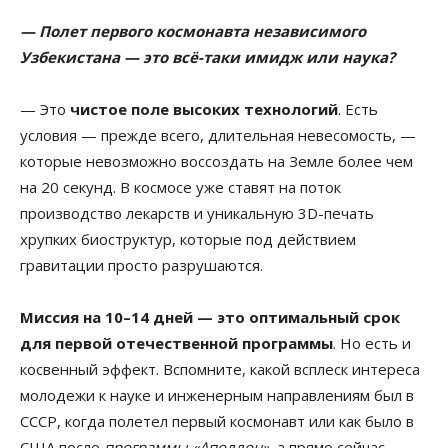
— Полет первого космонавта независимого
Узбекистана — это всё-таки имидж или наука?
— Это
чистое поле высоких технологий
. Есть
условия — прежде всего, длительная невесомость, —
которые невозможно воссоздать на Земле более чем
на 20 секунд. В космосе уже ставят на поток
производство лекарств и уникальную 3D-печать
хрупких биоструктур, которые под действием
гравитации просто разрушаются.
Миссия на 10–14 дней — это оптимальный срок
для первой отечественной программы
. Но есть и
косвенный эффект. Вспомните, какой всплеск интереса
молодежи к науке и инженерным направлениям был в
СССР, когда полетел первый космонавт или как было в
США после
программы «Аполлон»
, а прямо сейчас