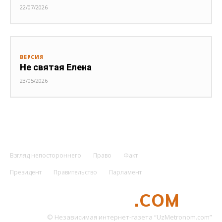
22/07/2026
ВЕРСИЯ
Не святая Елена
23/05/2026
Взгляд непостороннего
Право
Факт
Президент
Правительство
Парламент
UZMETRONOM
.COM
© Независимая интернет-газета “UzMetronom.com”