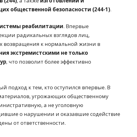
 (244)
, а также
изготовлении и
их общественной безопасности (244-1)
.
системы реабилитации
. Впервые
екции радикальных взглядов лиц,
х возвращения к нормальной жизни в
ния экстремистскими не только
ур
, что позволит более эффективно
й подход к тем, кто оступился впервые. В
е материалов, угрожающих общественному
министративную, а не уголовную
бщившие о нарушении и оказавшие содействие
дены от ответственности.