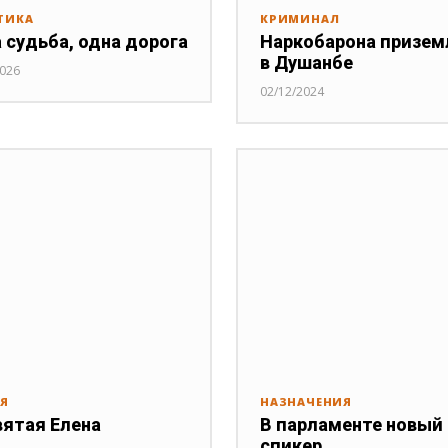
ТИКА
КРИМИНАЛ
 судьба, одна дорога
Наркобарона призем
в Душанбе
2026
02/12/2024
ИЯ
НАЗНАЧЕНИЯ
вятая Елена
В парламенте новый
спикер