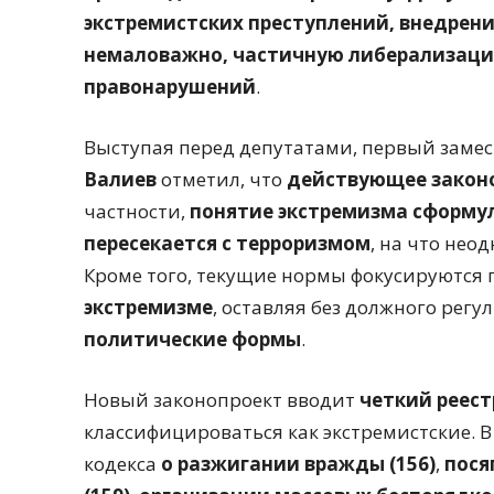
экстремистских преступлений, внедрени
немаловажно, частичную либерализаци
правонарушений
.
Выступая перед депутатами, первый замес
Валиев
отметил, что
действующее законо
частности,
понятие экстремизма сформу
пересекается с терроризмом
, на что нео
Кроме того, текущие нормы фокусируются
экстремизме
, оставляя без должного регу
политические формы
.
Новый законопроект вводит
четкий реест
классифицироваться как экстремистские. В
кодекса
о разжигании вражды (156)
,
пося