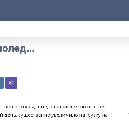
АРОД
ПРАВО
РАКУРС
ФАКТ
MOR
ололед…
истана похолодание, начавшееся во второй
й день, существенно увеличило нагрузку на