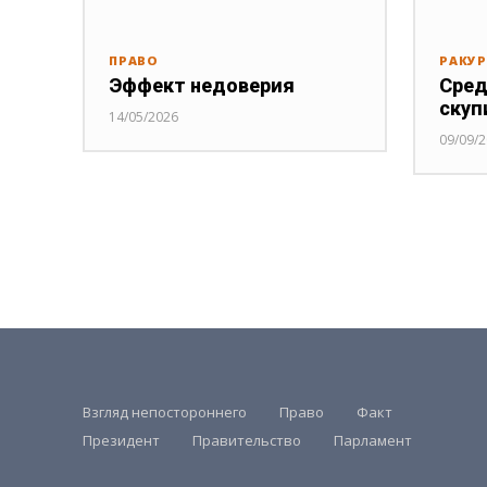
ПРАВО
РАКУ
Эффект недоверия
Сред
скуп
14/05/2026
09/09/
Взгляд непостороннего
Право
Факт
Президент
Правительство
Парламент