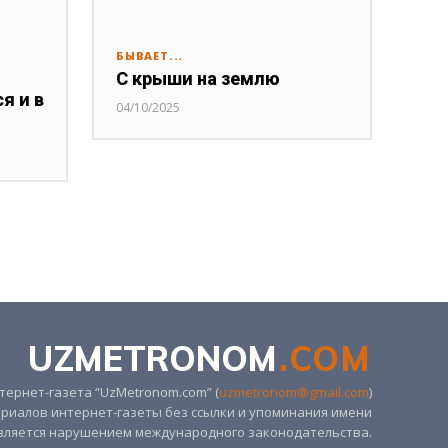
БЫВАЕТ...
С крыши на землю
я и в
04/10/2025
UZMETRONOM
.COM
ернет-газета “UzMetronom.com” (
uzmetronom@gmail.com
)
риалов интернет-газеты без ссылки и упоминания имени
вляется нарушением международного законодательства.