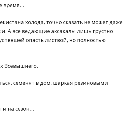
ое время…
кистана холода, точно сказать не может даже
и. А все ведающие аксакалы лишь грустно
 успевшей опасть листвой, но полностью
ах Всевышнего.
уться, семенят в дом, шаркая резиновыми
т и на сезон…