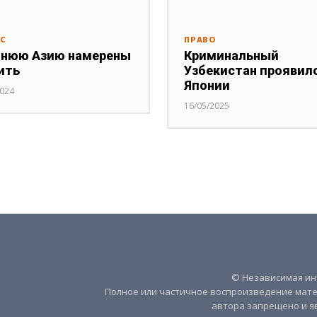
РС
ПРАВО
нюю Азию намерены
Криминальный
ить
Узбекистан проявилс
Японии
2024
16/05/2025
© Независимая инт
Полное или частичное воспроизведение мате
автора запрещено и я