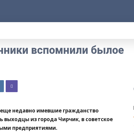
АРОД
ПРАВО
РАКУРС
ФАКТ
MORE
нники вспомнили былое
, еще недавно имевшие гражданство
сь выходцы из города Чирчик, в советское
ными предприятиями.