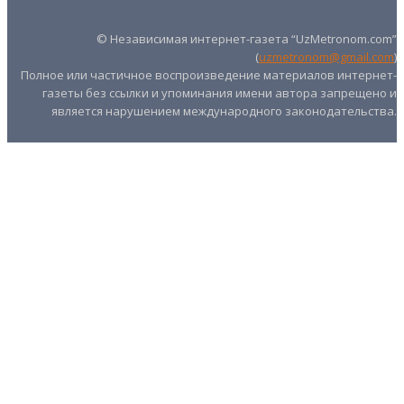
© Независимая интернет-газета “UzMetronom.com”
(
uzmetronom@gmail.com
)
Полное или частичное воспроизведение материалов интернет-
газеты без ссылки и упоминания имени автора запрещено и
является нарушением международного законодательства.