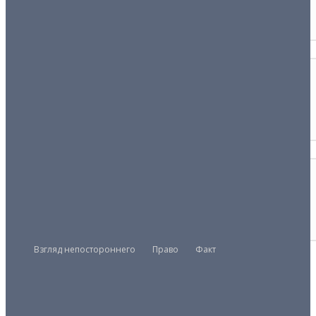
27/11/2025
ФАКТ
Деньгам не верят
02/04/2026
КРИМИНАЛ
Раздолье для мошенников
04/02/2026
Взгляд непостороннего
Право
Факт
Президент
Правительство
Парламент
UZMETRONOM
.COM