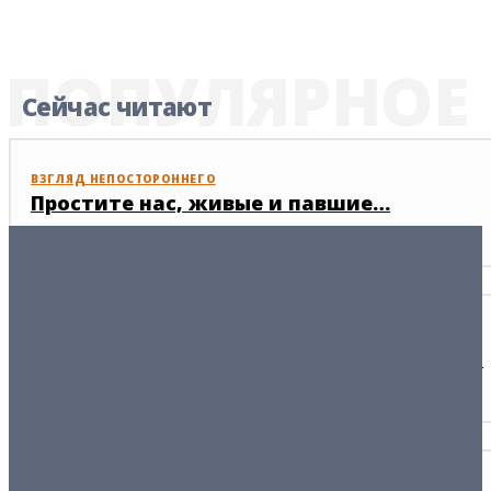
ПОПУЛЯРНОЕ
Сейчас читают
ВЗГЛЯД НЕПОСТОРОННЕГО
Простите нас, живые и павшие…
07/05/2026
НАРОД
Нецензурная брань как реакция граждан
22/04/2026
РАКУРС