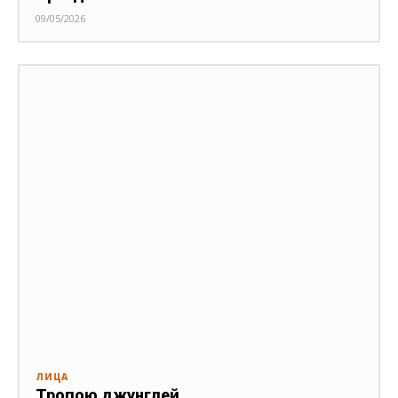
09/05/2026
ЛИЦА
Тропою джунглей