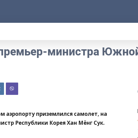
АРОД
ПРАВО
РАКУРС
ФАКТ
MOR
премьер-министра Южно
ком аэропорту приземлился самолет, на
истр Республики Корея Хан Мёнг Сук.