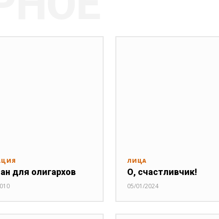
РНОЕ
АЦИЯ
ЛИЦА
ан для олигархов
О, счастливчик!
2010
05/01/2024