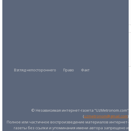
ФАКТ
Деньгам не верят
02/04/2026
КРИМИНАЛ
Раздолье для мошенников
04/02/2026
Взгляд непостороннего
Право
Факт
Президент
Правительство
Парламент
UZMETRONOM
.COM
© Независимая интернет-газета “UzMetronom.com”
(
uzmetronom@gmail.com
)
Полное или частичное воспроизведение материалов интернет-
газеты без ссылки и упоминания имени автора запрещено и