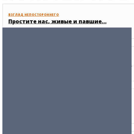
ВЗГЛЯД НЕПОСТОРОННЕГО
Простите нас, живые и павшие…
07/05/2026
НАРОД
Нецензурная брань как реакция граждан
22/04/2026
РАКУРС
Тамерлан и «утонченное зверство»
09/04/2008