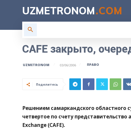
UZMETRONOM
.COM
ГЛАВНАЯ
ВЛАСТЬ
Н
CAFE закрыто, очере
ПРАВО
UZMETRONOM
03/06/2006
Поделитесь
Решением самаркандского областного с
четвертое по счету представительство а
Exchange (CAFE).