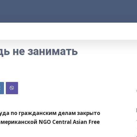
АРОД
ПРАВО
РАКУРС
ФАКТ
MOR
дь не занимать
уда по гражданским делам закрыто
мериканской NGO Central Asian Free