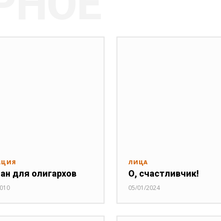
РНОЕ
АЦИЯ
ЛИЦА
ан для олигархов
О, счастливчик!
2010
05/01/2024