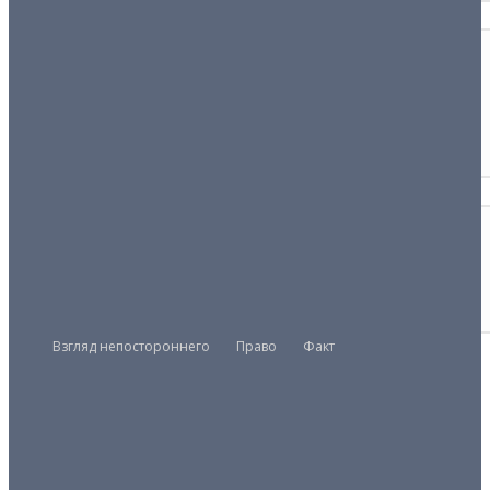
ДАТА
ТОП-5 ключевых событий 2025 года в
Узбекистане
30/12/2025
СИТУАЦИЯ
Сей объект тайна есть
03/06/2026
Взгляд непостороннего
Право
Факт
Президент
Правительство
Парламент
UZMETRONOM
.COM