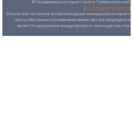
© Независимая интернет-газета “UzMetronom.com”
(
uzmetronom@gmail.com
)
Полное или частичное воспроизведение материалов интернет-
газеты без ссылки и упоминания имени автора запрещено и
является нарушением международного законодательства.