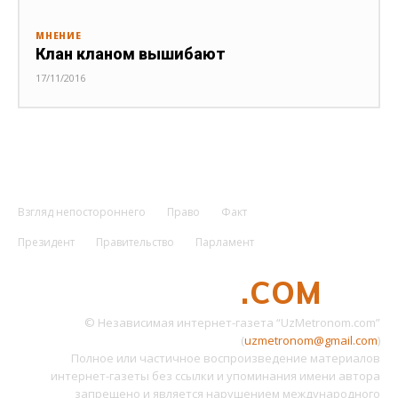
МНЕНИЕ
Клан кланом вышибают
17/11/2016
Взгляд непостороннего
Право
Факт
Президент
Правительство
Парламент
UZMETRONOM
.COM
© Независимая интернет-газета “UzMetronom.com”
(
uzmetronom@gmail.com
)
Полное или частичное воспроизведение материалов
интернет-газеты без ссылки и упоминания имени автора
запрещено и является нарушением международного