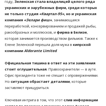
году,
Зеленская стала владелицей целого ряда
украинских и зарубежных фирм, среди которых
не только студия
«Квартал-95»
, но и украинская
компания
«Зелари фиш»
, занимающаяся
переработкой, консервированием и продажей рыбы,
ракообразных и моллюсков, и
фирма в Белизе
,
которая занимается производством фильмов. Также к
Елене Зеленской перешла доля мужа в
кипрской
компании
Aldorante Limited
.
Официальная тишина в ответ на эти заявления
стоит оглушительная
. Правоохранители — в ауте.
Офис президента тоже не спешит с опровержениями.
Но
ситуация обрастает деталями
, которые
заставляют прищуриться.
Ключевая интрига в том, что этот
слив информации
совпал по времени с громким делом Андрея