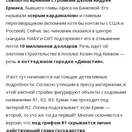
Ермака
, бывшего главы офиса на Банковой. Его
называли
«серым кардиналом»
и главным
переговорщиком (вспомним хотя бы контакты с США и
Россией). Сейчас экс-чиновник оказался в центре
скандала: НАБУ и САП подозревают его в отмывании
почти
10 миллионов долларов
. Речь идет об
элитном строительстве в поселке Козин под Киевом —
речь
о коттеджном городке «Династия».
И вот тут начинаются настоящие детективные
подробности. Согласно утекшим в прессу материалам, в
этой элитной стройке фигурируют объекты с кодовыми
названиями R1, R2, R3. Ермак там проходит под
литерой R2. Логика подсказывает: если Ермак —
второй, то кто же тогда первый? Многие склоняются к
версии, что
под грифом R1 скрывается лично
действующий глава государства
.