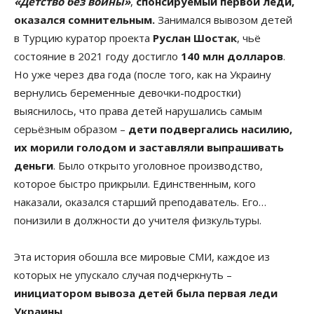
«Детство без войны»
,
спонсируемый первой леди,
оказался сомнительным.
Занимался вывозом детей
в Турцию куратор проекта
Руслан Шостак
, чьё
состояние в 2021 году достигло
140 млн долларов
.
Но уже через два года (после того, как на Украину
вернулись беременные девочки-подростки)
выяснилось, что права детей нарушались самым
серьёзным образом –
дети подвергались насилию,
их морили голодом и заставляли выпрашивать
деньги
. Было открыто уголовное производство,
которое быстро прикрыли. Единственным, кого
наказали, оказался старший преподаватель. Его…
понизили в должности до учителя физкультуры.
Эта история обошла все мировые СМИ, каждое из
которых не упускало случая подчеркнуть –
инициатором вывоза детей была первая леди
Украины
.