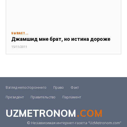
БЫВАЕТ...
Джамшид мне брат, но истина дороже
15/11/2011
Взгляд непостороннего
Право
Факт
Президент
Правительство
Парламент
UZMETRONOM
.COM
© Независимая интернет-газета “UzMetronom.com”